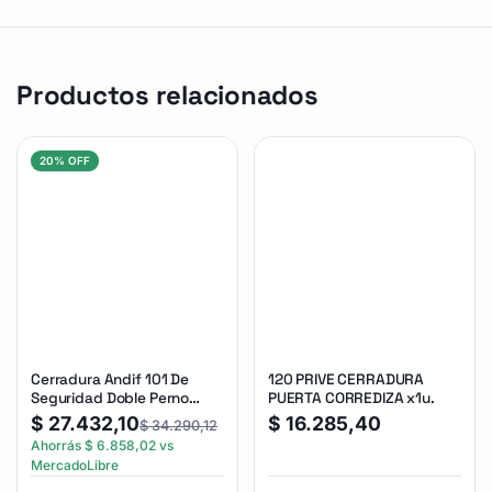
Productos relacionados
20% OFF
Cerradura Andif 101 De
120 PRIVE CERRADURA
Seguridad Doble Perno
PUERTA CORREDIZA x1u.
Reforzada Plateado
$
27.432,10
$
16.285,40
$
34.290,12
Ahorrás
$
6.858,02
vs
MercadoLibre