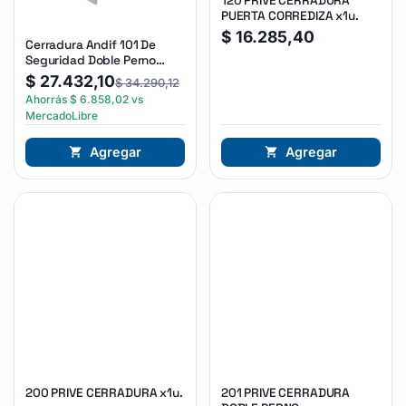
120 PRIVE CERRADURA
PUERTA CORREDIZA x1u.
$
16.285,40
Cerradura Andif 101 De
Seguridad Doble Perno
Reforzada Plateado
$
27.432,10
$
34.290,12
Ahorrás
$
6.858,02
vs
MercadoLibre
Agregar
Agregar
200 PRIVE CERRADURA x1u.
201 PRIVE CERRADURA