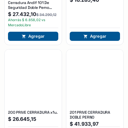
Cerradura Andif 101 De
Seguridad Doble Perno
Reforzada Plateado
$
27.432,10
$
34.290,12
Ahorrás
$
6.858,02
vs
MercadoLibre
Agregar
Agregar
200 PRIVE CERRADURA x1u.
201 PRIVE CERRADURA
DOBLE PERNO
$
26.645,15
$
41.933,97