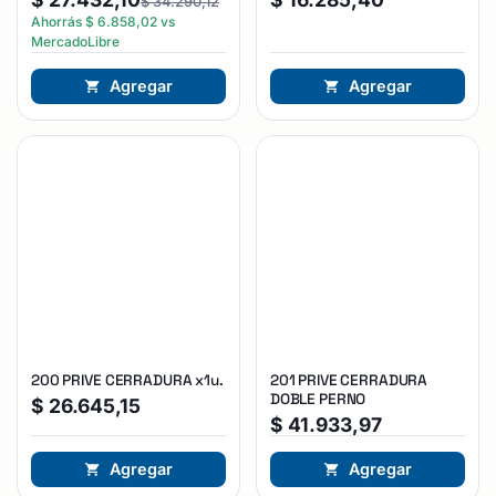
$
34.290,12
Ahorrás
$
6.858,02
vs
MercadoLibre
Agregar
Agregar
200 PRIVE CERRADURA x1u.
201 PRIVE CERRADURA
DOBLE PERNO
$
26.645,15
$
41.933,97
Agregar
Agregar