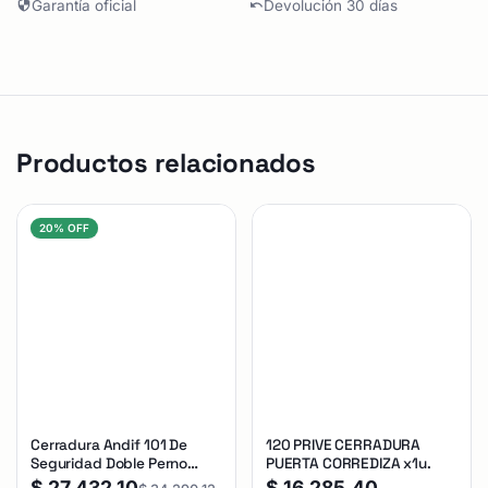
Garantía oficial
Devolución 30 días
Productos relacionados
20% OFF
Cerradura Andif 101 De
120 PRIVE CERRADURA
Seguridad Doble Perno
PUERTA CORREDIZA x1u.
Reforzada Plateado
$
27.432,10
$
16.285,40