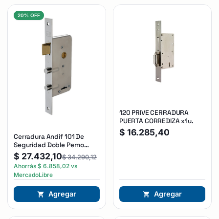
20% OFF
120 PRIVE CERRADURA
PUERTA CORREDIZA x1u.
$
16.285,40
Cerradura Andif 101 De
Seguridad Doble Perno
Reforzada Plateado
$
27.432,10
$
34.290,12
Ahorrás
$
6.858,02
vs
MercadoLibre
Agregar
Agregar