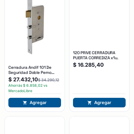
120 PRIVE CERRADURA
PUERTA CORREDIZA x1u.
$
16.285,40
Cerradura Andif 101 De
Seguridad Doble Perno
Reforzada Plateado
$
27.432,10
$
34.290,12
Ahorrás
$
6.858,02
vs
MercadoLibre
Agregar
Agregar