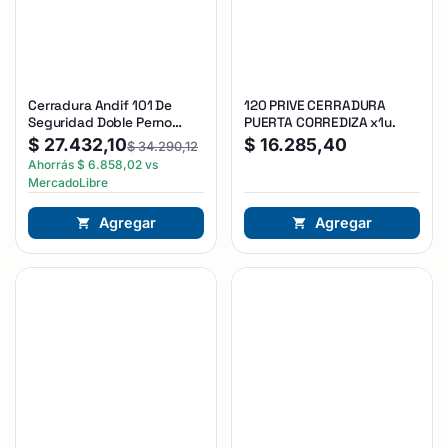
Cerradura Andif 101 De
120 PRIVE CERRADURA
Seguridad Doble Perno
PUERTA CORREDIZA x1u.
Reforzada Plateado
$
27.432,10
$
16.285,40
$
34.290,12
Ahorrás
$
6.858,02
vs
MercadoLibre
Agregar
Agregar