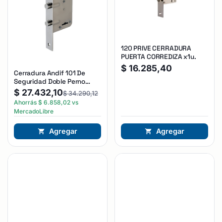
120 PRIVE CERRADURA
PUERTA CORREDIZA x1u.
$
16.285,40
Cerradura Andif 101 De
Seguridad Doble Perno
Reforzada Plateado
$
27.432,10
$
34.290,12
Ahorrás
$
6.858,02
vs
MercadoLibre
Agregar
Agregar