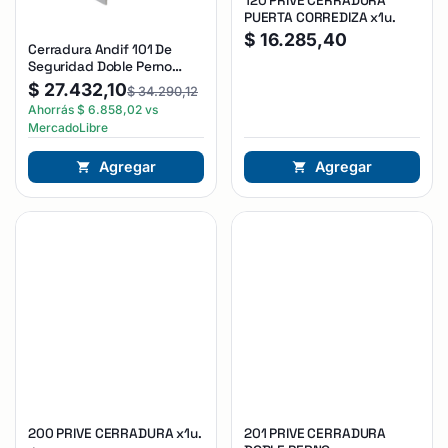
120 PRIVE CERRADURA
PUERTA CORREDIZA x1u.
$
16.285,40
Cerradura Andif 101 De
Seguridad Doble Perno
Reforzada Plateado
$
27.432,10
$
34.290,12
Ahorrás
$
6.858,02
vs
MercadoLibre
Agregar
Agregar
200 PRIVE CERRADURA x1u.
201 PRIVE CERRADURA