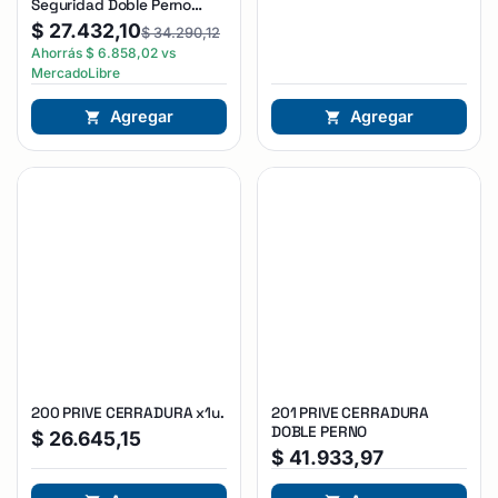
Seguridad Doble Perno
Reforzada Plateado
$
27.432,10
$
34.290,12
Ahorrás
$
6.858,02
vs
MercadoLibre
Agregar
Agregar
200 PRIVE CERRADURA x1u.
201 PRIVE CERRADURA
DOBLE PERNO
$
26.645,15
$
41.933,97