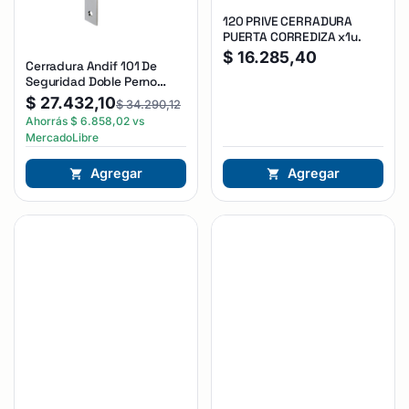
120 PRIVE CERRADURA
PUERTA CORREDIZA x1u.
$
16.285,40
Cerradura Andif 101 De
Seguridad Doble Perno
Reforzada Plateado
$
27.432,10
$
34.290,12
Ahorrás
$
6.858,02
vs
MercadoLibre
Agregar
Agregar