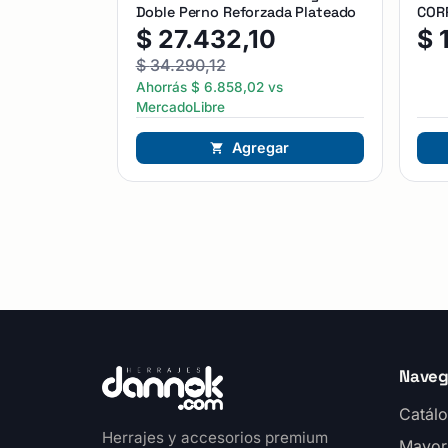
Doble Perno Reforzada Plateado
CORR
$
27.432,10
$
$
34.290,12
Ahorrás
$
6.858,02
vs
MercadoLibre
Agregar
Naveg
Catálo
Herrajes y accesorios premium
Mayor