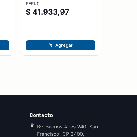
PERNO
$
41.933,97
Agregar
Contacto
Bv. Buenos Aires 240, San
Francisco, CP:2400,