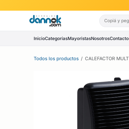
Ir al contenido
Inicio
Categorías
Mayoristas
Nosotros
Contacto
Todos los productos
CALEFACTOR MULTIG