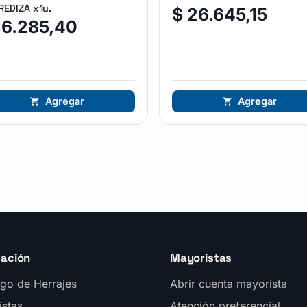
EDIZA x1u.
$
26.645,15
16.285,40
Agregar
Agregar
ación
Mayoristas
go de Herrajes
Abrir cuenta mayorista
istas
Atención preferencial