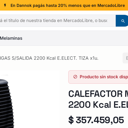
En Dannok pagás hasta 20% menos que en MercadoLibre
Melaminas
AS S/SALIDA 2200 Kcal E.ELECT. TIZA x1u.
Producto sin stock dis
CALEFACTOR M
2200 Kcal E.E
$
357.459,05