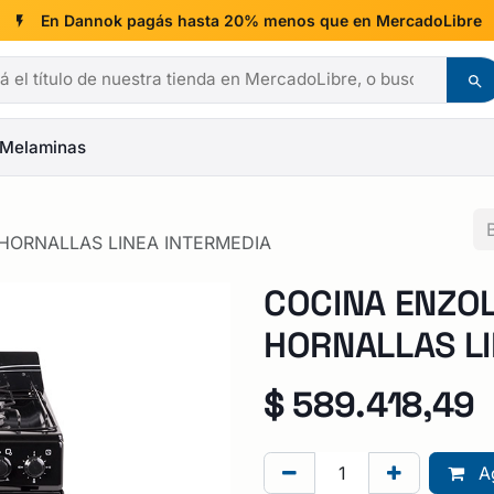
En Dannok pagás hasta 20% menos que en MercadoLibre
Melaminas
HORNALLAS LINEA INTERMEDIA
COCINA ENZO
HORNALLAS LI
$
589.418,49
Ag