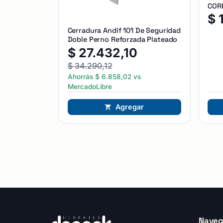
CORR
$
Cerradura Andif 101 De Seguridad
Doble Perno Reforzada Plateado
$
27.432,10
$
34.290,12
Ahorrás
$
6.858,02
vs
MercadoLibre
Agregar
Naveg