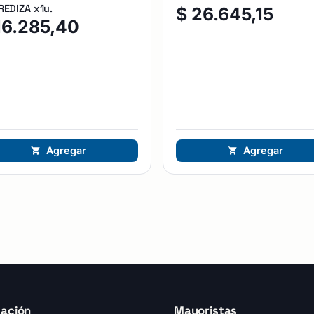
EDIZA x1u.
$
26.645,15
16.285,40
Agregar
Agregar
ación
Mayoristas