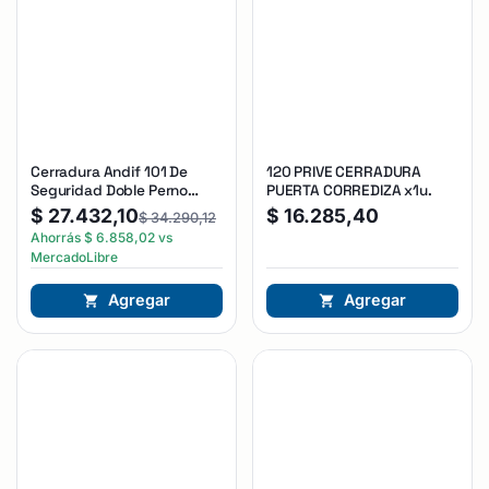
Cerradura Andif 101 De
120 PRIVE CERRADURA
Seguridad Doble Perno
PUERTA CORREDIZA x1u.
Reforzada Plateado
$
27.432,10
$
16.285,40
$
34.290,12
Ahorrás
$
6.858,02
vs
MercadoLibre
Agregar
Agregar