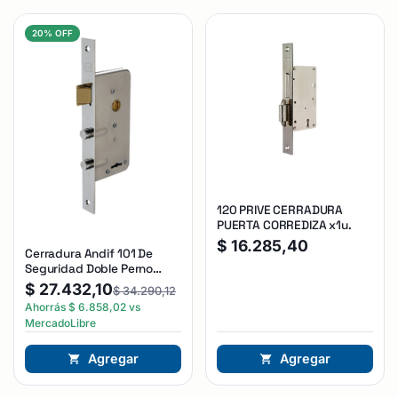
20% OFF
120 PRIVE CERRADURA
PUERTA CORREDIZA x1u.
$
16.285,40
Cerradura Andif 101 De
Seguridad Doble Perno
Reforzada Plateado
$
27.432,10
$
34.290,12
Ahorrás
$
6.858,02
vs
MercadoLibre
Agregar
Agregar