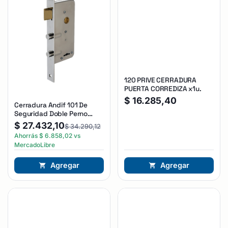
120 PRIVE CERRADURA
PUERTA CORREDIZA x1u.
$
16.285,40
Cerradura Andif 101 De
Seguridad Doble Perno
Reforzada Plateado
$
27.432,10
$
34.290,12
Ahorrás
$
6.858,02
vs
MercadoLibre
Agregar
Agregar