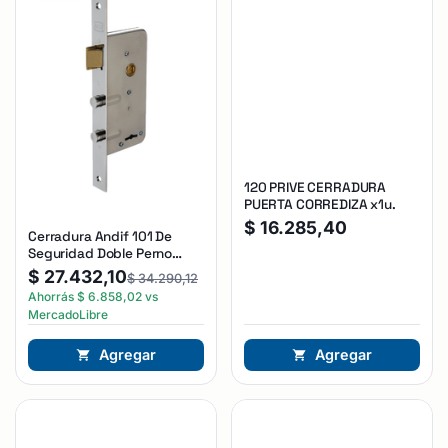
120 PRIVE CERRADURA
PUERTA CORREDIZA x1u.
$
16.285,40
Cerradura Andif 101 De
Seguridad Doble Perno
Reforzada Plateado
$
27.432,10
$
34.290,12
Ahorrás
$
6.858,02
vs
MercadoLibre
Agregar
Agregar