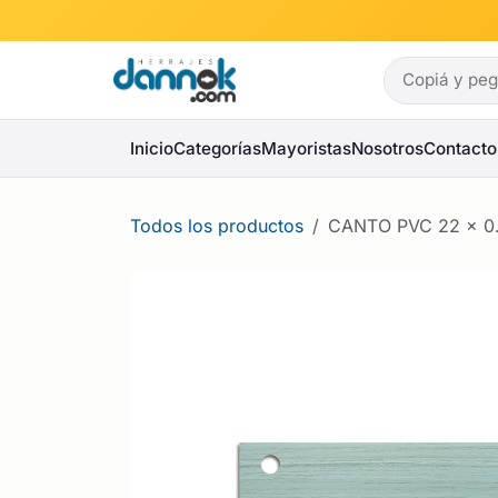
Ir al contenido
Inicio
Categorías
Mayoristas
Nosotros
Contacto
Todos los productos
CANTO PVC 22 x 0