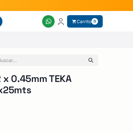
Carrito
0
 x 0.45mm TEKA
 x25mts