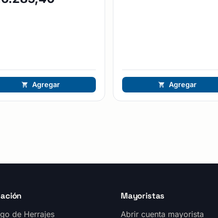
Agregar
Agregar
ación
Mayoristas
go de Herrajes
Abrir cuenta mayorista