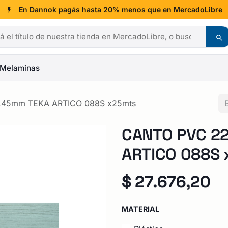
En Dannok pagás hasta 20% menos que en MercadoLibre
Melaminas
.45mm TEKA ARTICO 088S x25mts
CANTO PVC 22
ARTICO 088S
$
27.676,20
MATERIAL