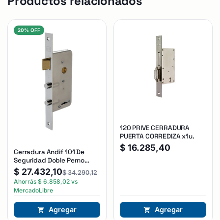
Productos relacionados
20% OFF
120 PRIVE CERRADURA
PUERTA CORREDIZA x1u.
$
16.285,40
Cerradura Andif 101 De
Seguridad Doble Perno
Reforzada Plateado
$
27.432,10
$
34.290,12
Ahorrás
$
6.858,02
vs
MercadoLibre
Agregar
Agregar