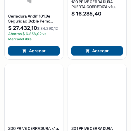
120 PRIVE CERRADURA
PUERTA CORREDIZA x1u.
$
16.285,40
Cerradura Andif 101 De
Seguridad Doble Perno
Reforzada Plateado
$
27.432,10
$
34.290,12
Ahorrás
$
6.858,02
vs
MercadoLibre
Agregar
Agregar
200 PRIVE CERRADURA x1u.
201 PRIVE CERRADURA