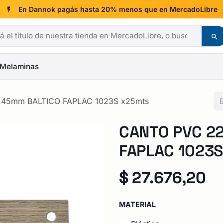
En Dannok pagás hasta 20% menos que en MercadoLibre
Melaminas
.45mm BALTICO FAPLAC 1023S x25mts
CANTO PVC 22
FAPLAC 1023
$
27.676,20
MATERIAL