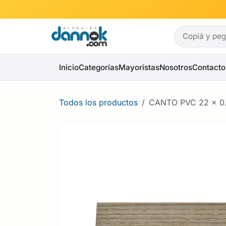
Ir al contenido
Inicio
Categorías
Mayoristas
Nosotros
Contacto
Todos los productos
CANTO PVC 22 x 0