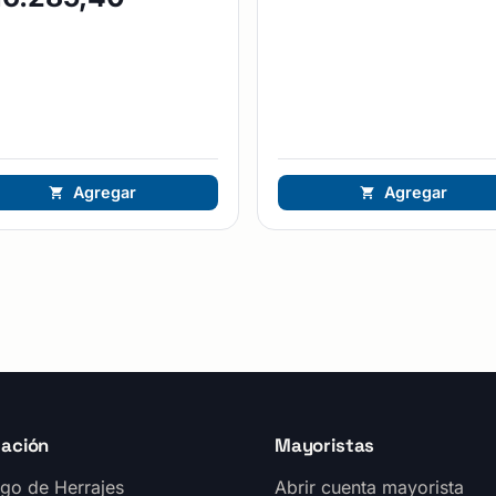
Agregar
Agregar
ación
Mayoristas
go de Herrajes
Abrir cuenta mayorista