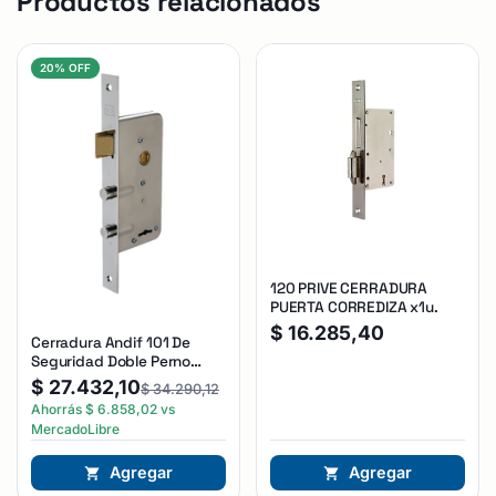
Productos relacionados
20% OFF
120 PRIVE CERRADURA
PUERTA CORREDIZA x1u.
$
16.285,40
Cerradura Andif 101 De
Seguridad Doble Perno
Reforzada Plateado
$
27.432,10
$
34.290,12
Ahorrás
$
6.858,02
vs
MercadoLibre
Agregar
Agregar