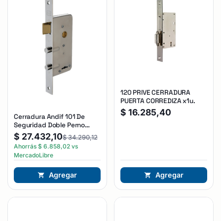
120 PRIVE CERRADURA
PUERTA CORREDIZA x1u.
$
16.285,40
Cerradura Andif 101 De
Seguridad Doble Perno
Reforzada Plateado
$
27.432,10
$
34.290,12
Ahorrás
$
6.858,02
vs
MercadoLibre
Agregar
Agregar