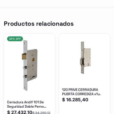
Productos relacionados
20% OFF
120 PRIVE CERRADURA
PUERTA CORREDIZA x1u.
$
16.285,40
Cerradura Andif 101 De
Seguridad Doble Perno
Reforzada Plateado
$
27.432,10
$
34.290,12