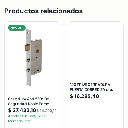
Productos relacionados
20% OFF
120 PRIVE CERRADURA
PUERTA CORREDIZA x1u.
$
16.285,40
Cerradura Andif 101 De
Seguridad Doble Perno
Reforzada Plateado
$
27.432,10
$
34.290,12
Ahorrás
$
6.858,02
vs
MercadoLibre