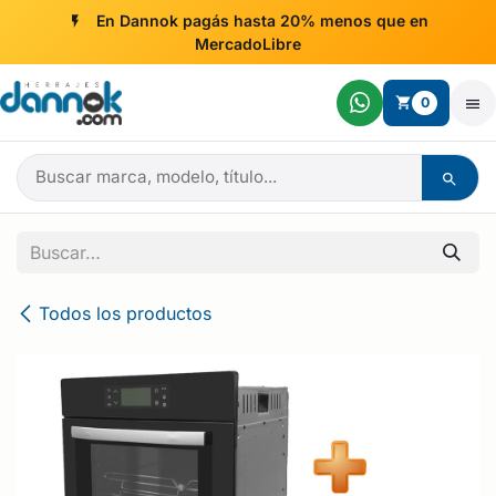
Ir al contenido
En Dannok pagás hasta 20% menos que en
MercadoLibre
0
Todos los productos