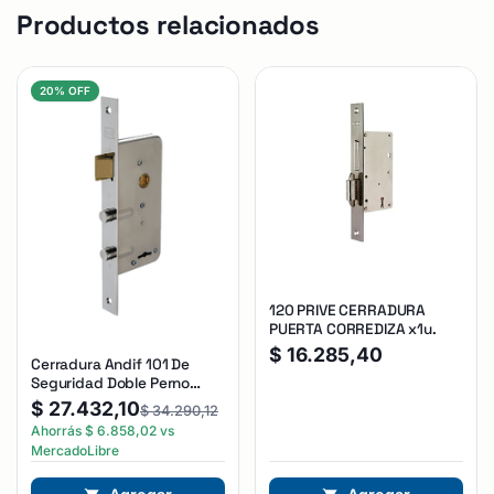
Productos relacionados
20% OFF
120 PRIVE CERRADURA
PUERTA CORREDIZA x1u.
$
16.285,40
Cerradura Andif 101 De
Seguridad Doble Perno
Reforzada Plateado
$
27.432,10
$
34.290,12
Ahorrás
$
6.858,02
vs
MercadoLibre