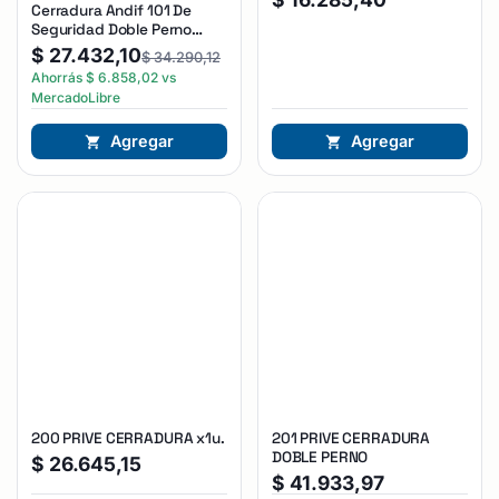
Cerradura Andif 101 De
Seguridad Doble Perno
Reforzada Plateado
$
27.432,10
$
34.290,12
Ahorrás
$
6.858,02
vs
MercadoLibre
Agregar
Agregar
200 PRIVE CERRADURA x1u.
201 PRIVE CERRADURA
DOBLE PERNO
$
26.645,15
$
41.933,97