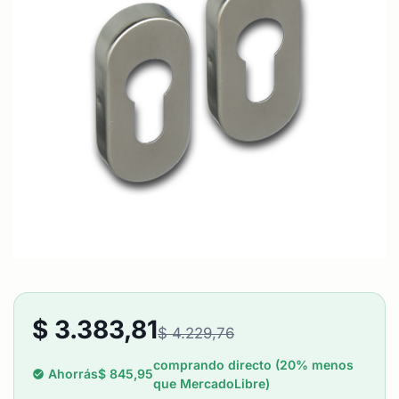
$
3.383,81
$
4.229,76
comprando directo (20% menos
Ahorrás
$
845,95
que MercadoLibre)