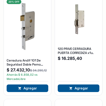
20% OFF
120 PRIVE CERRADURA
PUERTA CORREDIZA x1u.
$
16.285,40
Cerradura Andif 101 De
Seguridad Doble Perno
Reforzada Plateado
$
27.432,10
$
34.290,12
Ahorrás
$
6.858,02
vs
MercadoLibre
Agregar
Agregar