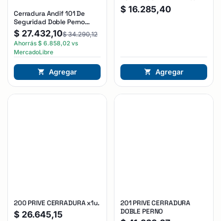
$
16.285,40
Cerradura Andif 101 De
Seguridad Doble Perno
Reforzada Plateado
$
27.432,10
$
34.290,12
Ahorrás
$
6.858,02
vs
MercadoLibre
Agregar
Agregar
200 PRIVE CERRADURA x1u.
201 PRIVE CERRADURA
DOBLE PERNO
$
26.645,15