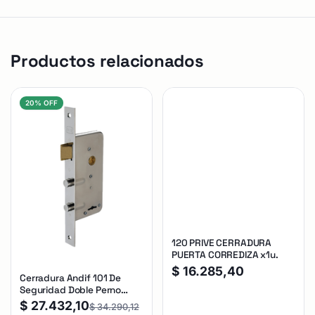
Productos relacionados
20% OFF
120 PRIVE CERRADURA
PUERTA CORREDIZA x1u.
$
16.285,40
Cerradura Andif 101 De
Seguridad Doble Perno
Reforzada Plateado
$
27.432,10
$
34.290,12