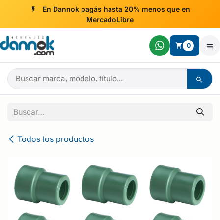
Ir al contenido
En Dannok pagás hasta 20% menos que en
MercadoLibre
0
Todos los productos