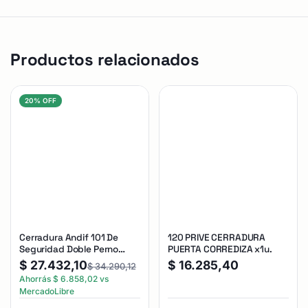
Productos relacionados
20% OFF
Cerradura Andif 101 De
120 PRIVE CERRADURA
Seguridad Doble Perno
PUERTA CORREDIZA x1u.
Reforzada Plateado
$
27.432,10
$
16.285,40
$
34.290,12
Ahorrás
$
6.858,02
vs
MercadoLibre