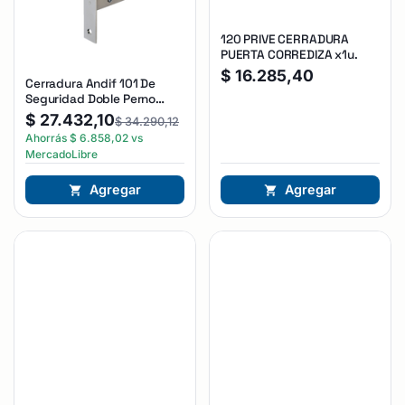
120 PRIVE CERRADURA
PUERTA CORREDIZA x1u.
$
16.285,40
Cerradura Andif 101 De
Seguridad Doble Perno
Reforzada Plateado
$
27.432,10
$
34.290,12
Ahorrás
$
6.858,02
vs
MercadoLibre
Agregar
Agregar