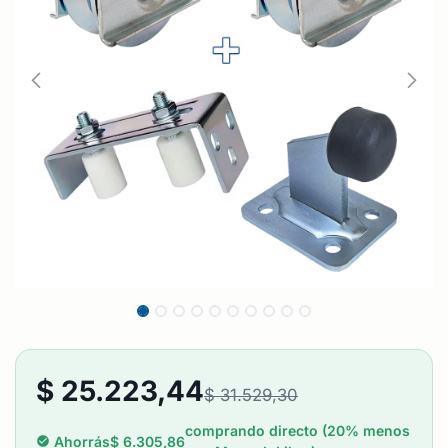
$
25.223,44
$
31.529,30
comprando directo (20% menos
Ahorrás
$
6.305,86