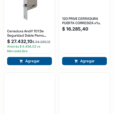
120 PRIVE CERRADURA
PUERTA CORREDIZA x1u.
$
16.285,40
Cerradura Andif 101 De
Seguridad Doble Perno
Reforzada Plateado
$
27.432,10
$
34.290,12
Ahorrás
$
6.858,02
vs
MercadoLibre
Agregar
Agregar