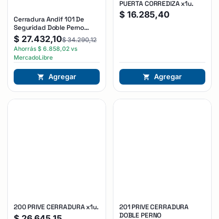
PUERTA CORREDIZA x1u.
$
16.285,40
Cerradura Andif 101 De
Seguridad Doble Perno
Reforzada Plateado
$
27.432,10
$
34.290,12
Ahorrás
$
6.858,02
vs
MercadoLibre
Agregar
Agregar
200 PRIVE CERRADURA x1u.
201 PRIVE CERRADURA
DOBLE PERNO
$
26.645,15