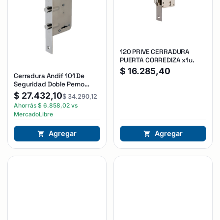
120 PRIVE CERRADURA
PUERTA CORREDIZA x1u.
$
16.285,40
Cerradura Andif 101 De
Seguridad Doble Perno
Reforzada Plateado
$
27.432,10
$
34.290,12
Ahorrás
$
6.858,02
vs
MercadoLibre
Agregar
Agregar