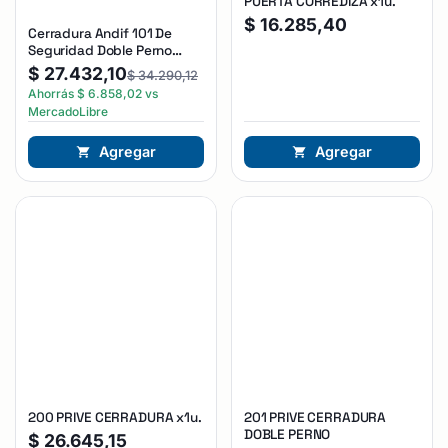
PUERTA CORREDIZA x1u.
$
16.285,40
Cerradura Andif 101 De
Seguridad Doble Perno
Reforzada Plateado
$
27.432,10
$
34.290,12
Ahorrás
$
6.858,02
vs
MercadoLibre
Agregar
Agregar
200 PRIVE CERRADURA x1u.
201 PRIVE CERRADURA
DOBLE PERNO
$
26.645,15