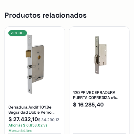
Productos relacionados
20% OFF
120 PRIVE CERRADURA
PUERTA CORREDIZA x1u.
$
16.285,40
Cerradura Andif 101 De
Seguridad Doble Perno
Reforzada Plateado
$
27.432,10
$
34.290,12
Ahorrás
$
6.858,02
vs
MercadoLibre