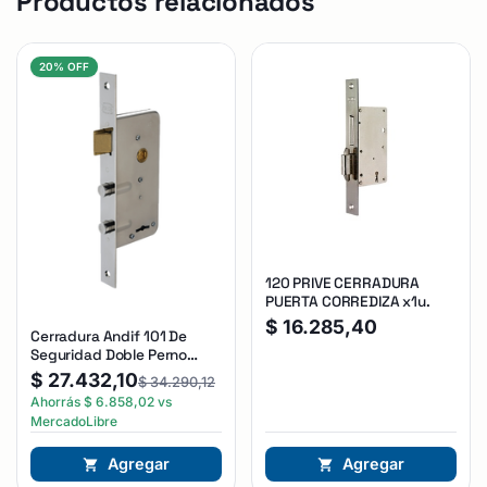
Productos relacionados
20% OFF
120 PRIVE CERRADURA
PUERTA CORREDIZA x1u.
$
16.285,40
Cerradura Andif 101 De
Seguridad Doble Perno
Reforzada Plateado
$
27.432,10
$
34.290,12
Ahorrás
$
6.858,02
vs
MercadoLibre
Agregar
Agregar