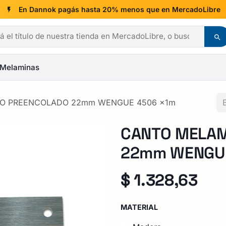
En Dannok pagás hasta 20% menos que en MercadoLibre
Melaminas
CO PREENCOLADO 22mm WENGUE 4506 x1m
CANTO MELAM
22mm WENGUE
$
1.328,63
MATERIAL