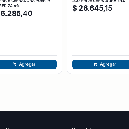
 PRIVE CERRADURA PUERTA
200 PRIVE CERRADURA x1u.
EDIZA x1u.
$
26.645,15
16.285,40
Agregar
Agregar