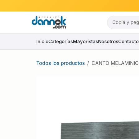
Ir al contenido
Inicio
Categorías
Mayoristas
Nosotros
Contacto
Todos los productos
CANTO MELAMINI