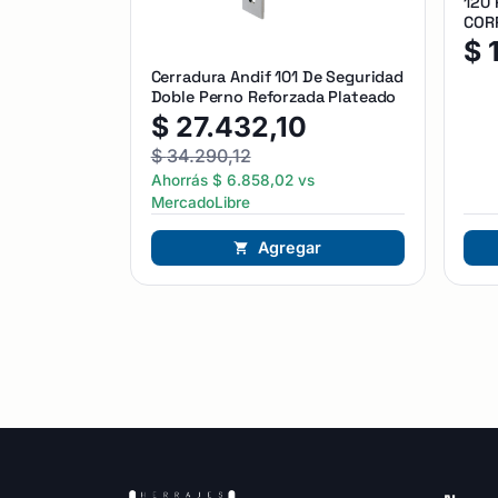
120
CORR
$
Cerradura Andif 101 De Seguridad
Doble Perno Reforzada Plateado
$
27.432,10
$
34.290,12
Ahorrás
$
6.858,02
vs
MercadoLibre
Agregar