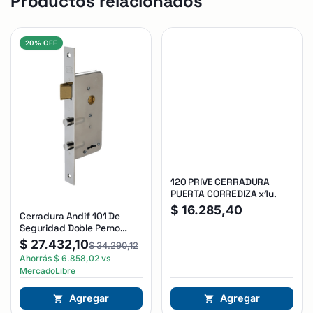
Productos relacionados
20% OFF
120 PRIVE CERRADURA
PUERTA CORREDIZA x1u.
$
16.285,40
Cerradura Andif 101 De
Seguridad Doble Perno
Reforzada Plateado
$
27.432,10
$
34.290,12
Ahorrás
$
6.858,02
vs
MercadoLibre
Agregar
Agregar