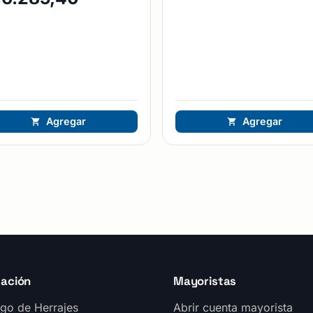
Agregar
Agregar
ación
Mayoristas
go de Herrajes
Abrir cuenta mayorista