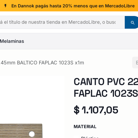
En Dannok pagás hasta 20% menos que en MercadoLibre
Melaminas
.45mm BALTICO FAPLAC 1023S x1m
CANTO PVC 22
FAPLAC 1023S
$
1.107,05
MATERIAL