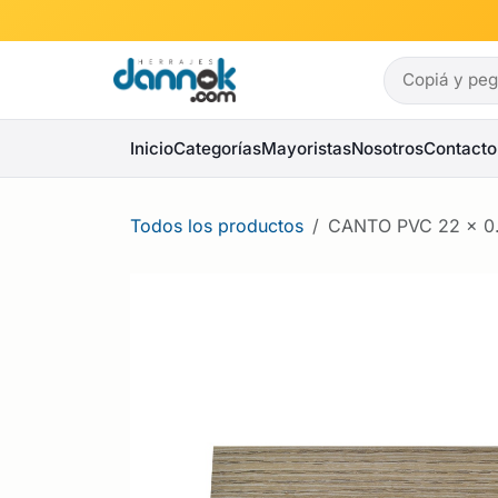
Ir al contenido
Inicio
Categorías
Mayoristas
Nosotros
Contacto
Todos los productos
CANTO PVC 22 x 0