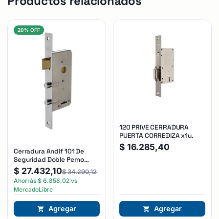
Productos relacionados
20% OFF
120 PRIVE CERRADURA
PUERTA CORREDIZA x1u.
$
16.285,40
Cerradura Andif 101 De
Seguridad Doble Perno
Reforzada Plateado
$
27.432,10
$
34.290,12
Ahorrás
$
6.858,02
vs
MercadoLibre
Agregar
Agregar