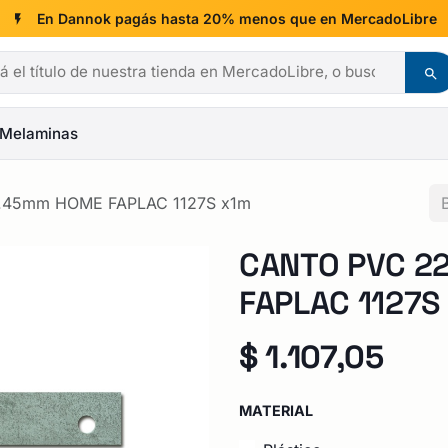
En Dannok pagás hasta 20% menos que en MercadoLibre
Melaminas
.45mm HOME FAPLAC 1127S x1m
CANTO PVC 2
FAPLAC 1127S
$
1.107,05
MATERIAL