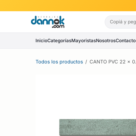
Ir al contenido
Inicio
Categorías
Mayoristas
Nosotros
Contacto
Todos los productos
CANTO PVC 22 x 0