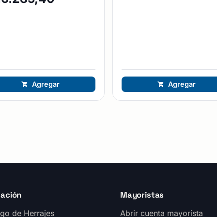
Agregar
Agregar
ación
Mayoristas
go de Herrajes
Abrir cuenta mayorista