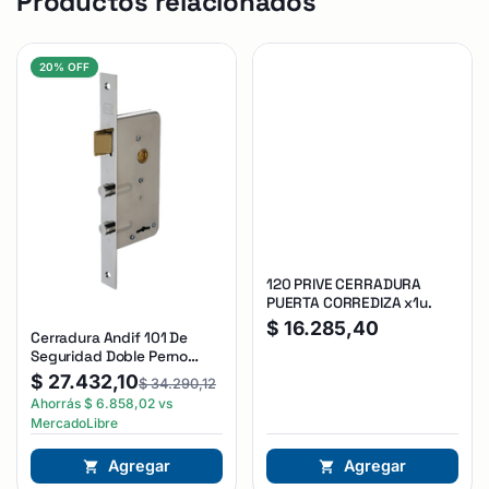
Productos relacionados
20% OFF
120 PRIVE CERRADURA
PUERTA CORREDIZA x1u.
$
16.285,40
Cerradura Andif 101 De
Seguridad Doble Perno
Reforzada Plateado
$
27.432,10
$
34.290,12
Ahorrás
$
6.858,02
vs
MercadoLibre
Agregar
Agregar