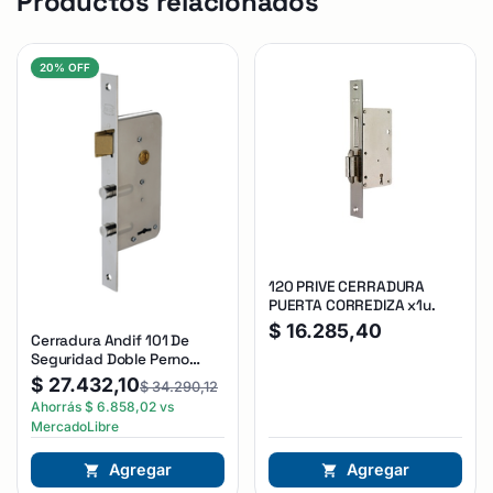
Productos relacionados
20% OFF
120 PRIVE CERRADURA
PUERTA CORREDIZA x1u.
$
16.285,40
Cerradura Andif 101 De
Seguridad Doble Perno
Reforzada Plateado
$
27.432,10
$
34.290,12
Ahorrás
$
6.858,02
vs
MercadoLibre
Agregar
Agregar