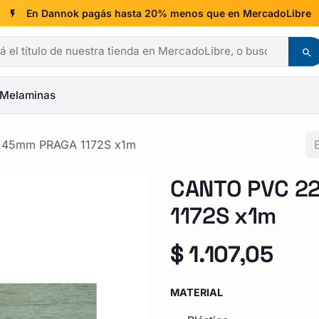
En Dannok pagás hasta 20% menos que en MercadoLibre
Melaminas
.45mm PRAGA 1172S x1m
CANTO PVC 2
1172S x1m
$
1.107,05
MATERIAL