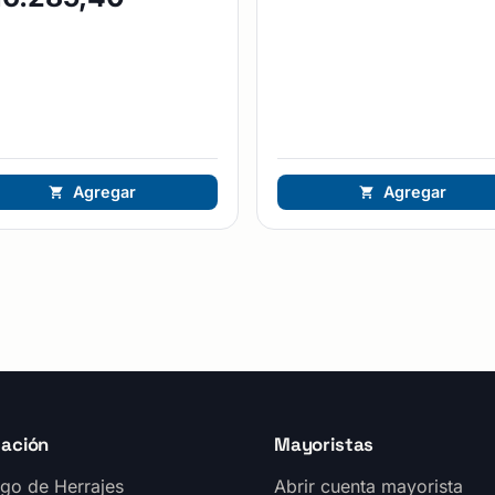
Agregar
Agregar
ación
Mayoristas
go de Herrajes
Abrir cuenta mayorista