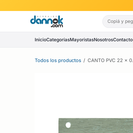
Ir al contenido
Inicio
Categorías
Mayoristas
Nosotros
Contacto
Todos los productos
CANTO PVC 22 x 0