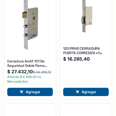
120 PRIVE CERRADURA
PUERTA CORREDIZA x1u.
$
16.285,40
Cerradura Andif 101 De
Seguridad Doble Perno
Reforzada Plateado
$
27.432,10
$
34.290,12
Ahorrás
$
6.858,02
vs
MercadoLibre
Agregar
Agregar