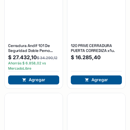
Cerradura Andif 101 De
120 PRIVE CERRADURA
Seguridad Doble Perno
PUERTA CORREDIZA x1u.
Reforzada Plateado
$
27.432,10
$
16.285,40
$
34.290,12
Ahorrás
$
6.858,02
vs
MercadoLibre
Agregar
Agregar