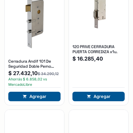
120 PRIVE CERRADURA
PUERTA CORREDIZA x1u.
$
16.285,40
Cerradura Andif 101 De
Seguridad Doble Perno
Reforzada Plateado
$
27.432,10
$
34.290,12
Ahorrás
$
6.858,02
vs
MercadoLibre
Agregar
Agregar