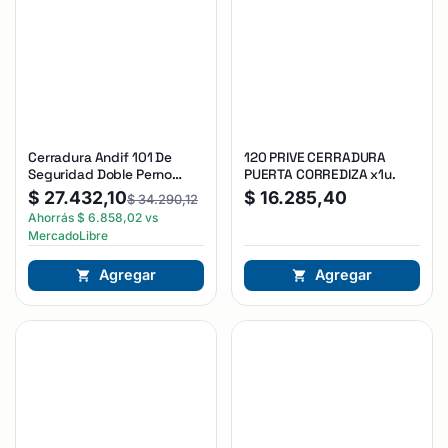
Cerradura Andif 101 De
120 PRIVE CERRADURA
Seguridad Doble Perno
PUERTA CORREDIZA x1u.
Reforzada Plateado
$
27.432,10
$
16.285,40
$
34.290,12
Ahorrás
$
6.858,02
vs
MercadoLibre
Agregar
Agregar